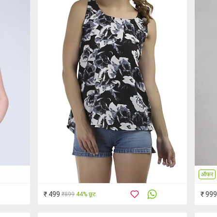
ऑफर
₹ 499
₹ 999
₹899
44% छूट