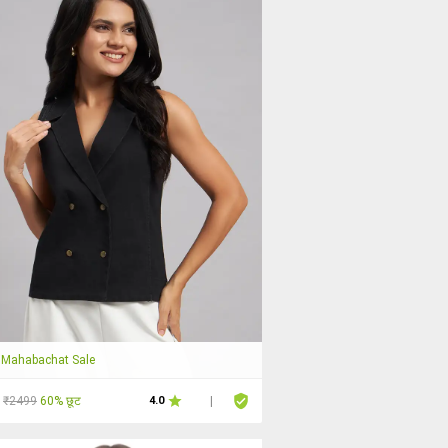
Mahabachat Sale
₹2499
60% छूट
4.0
|