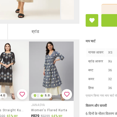
ब्रांड
माप चार्ट
मानक आकर
XS
ब्रांड आकार
Xs
बस्ट
36
कमर
32
हिप्स
36
प्रदान किया गया माप चार्ट 
4.0
|
5.0
JANASYA
वितरण और वापसी
Women's Straight Kurta
Women's Flared Kurta
6 दिनों के भीतर वितरण क
₹829
000
65% छूट
₹2299
64% छूट