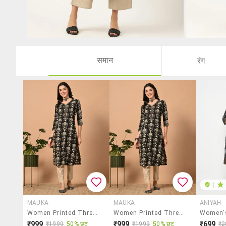
समान
रंग
|
MAUKA
MAUKA
ANIYAH
Women Printed Three Quarter Sleeve Straight Kurta
Women Printed Three Quarter Sleeve Straight Kurta
₹999
₹999
₹699
₹1999
50% छूट
₹1999
50% छूट
₹2