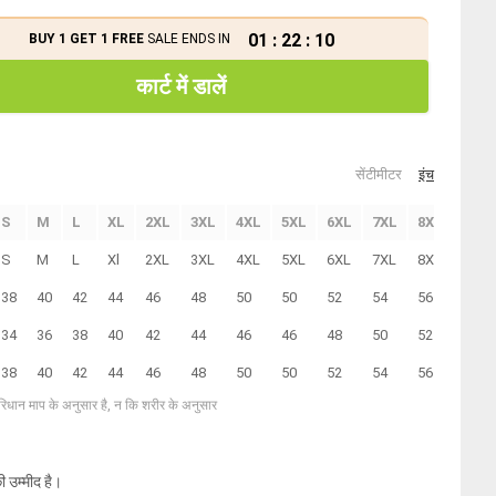
01
:
22
:
10
BUY 1 GET 1 FREE
SALE ENDS IN
कार्ट में डालें
सेंटीमीटर
इंच
S
M
L
XL
2XL
3XL
4XL
5XL
6XL
7XL
8XL
9XL
S
M
L
Xl
2XL
3XL
4XL
5XL
6XL
7XL
8XL
9XL
38
40
42
44
46
48
50
50
52
54
56
58
34
36
38
40
42
44
46
46
48
50
52
54
38
40
42
44
46
48
50
50
52
54
56
58
परिधान माप के अनुसार है, न कि शरीर के अनुसार
ी उम्मीद है।