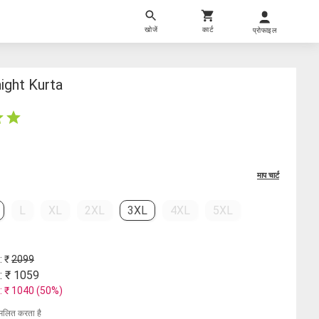
खोजें
कार्ट
प्रोफाइल
ight Kurta
माप चार्ट
L
XL
2XL
3XL
4XL
5XL
: ₹
2099
: ₹
1059
: ₹
1040
(
50
%)
मिलित करता है