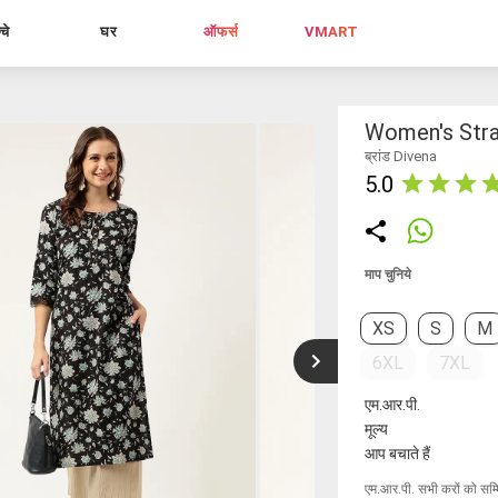
्चे
घर
ऑफर्स
VMART
Women's Stra
ब्रांड Divena
5.0
माप चुनिये
XS
S
M
6XL
7XL
एम.आर.पी.
मूल्य
आप बचाते हैं
एम.आर.पी. सभी करों को सम्