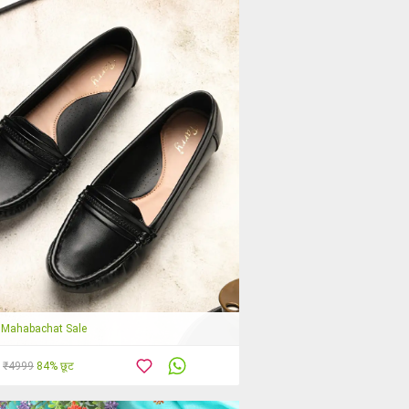
Mahabachat Sale
₹4999
84% छूट