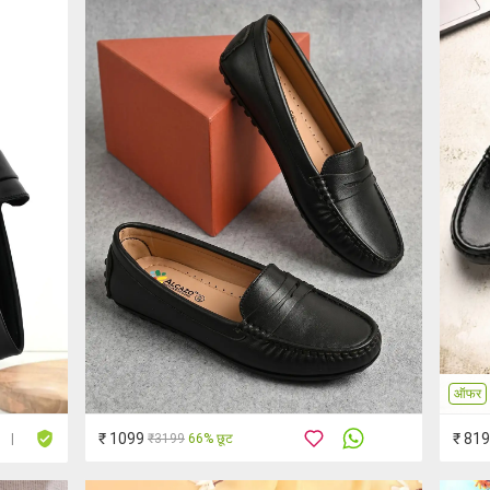
ऑफर
₹ 1099
₹ 819
₹3199
66% छूट
|