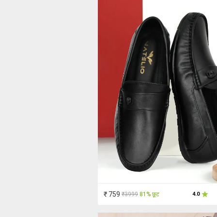
₹ 759
₹3999
81% छूट
4.0