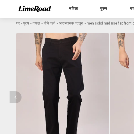
महिला
पुरुष
बच
घर
»
पुरुष
»
कपड़ा
»
नीचे पहनें
»
आरामदायक पतलून
»
men solid mid rise flat front