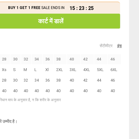
15
:
23
:
25
BUY 1 GET 1 FREE
SALE ENDS IN
कार्ट में डालें
सेंटीमीटर
इंच
28
30
32
34
36
38
40
42
44
46
Xs
S
M
L
Xl
2XL
3XL
4XL
5XL
6XL
28
30
32
34
36
38
40
42
44
46
40
40
40
40
40
40
40
40
40
40
परिधान माप के अनुसार है, न कि शरीर के अनुसार
ी उम्मीद है।