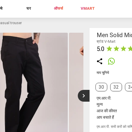
्चे
घर
ऑफर्स
VMART
 casual trouser
Men Solid Mid
ब्रांड V-Mart
5.0
माप चुनिये
30
32
3
एम.आर.पी.
मूल्य
आज की कीमत
आप बचाते हैं
एम.आर.पी. सभी करों को सम्