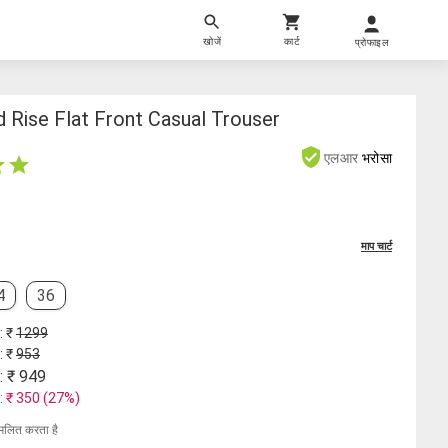
खोजें
कार्ट
प्रोफाइल
 Rise Flat Front Casual Trouser
एलआर
भरोसा
माप चार्ट
4
36
: ₹
1299
: ₹
953
: ₹
949
: ₹
350
(
27
%)
मिलित करता है