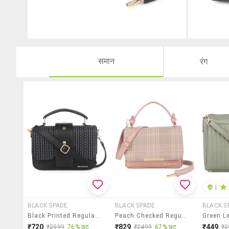
समान
रंग
|
BLACK SPADE
BLACK SPADE
BLACK S
Black Printed Regular Sling Bag
Peach Checked Regular Sling Bag
₹720
₹829
₹449
₹2999
76% छूट
₹2499
67% छूट
₹2