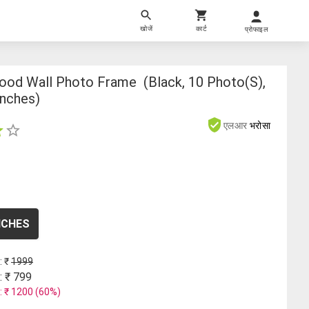
खोजें
कार्ट
प्रोफाइल
Wood Wall Photo Frame (black, 10 Photo(s),
Inches)
एलआर
भरोसा
INCHES
: ₹
1999
: ₹
799
: ₹
1200
(
60
%)