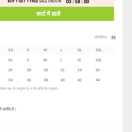
03
:
58
:
00
BUY 1 GET 1 FREE
SALE ENDS IN
कार्ट में डालें
सेंटीमीटर
इंच
XS
S
M
L
XL
2XL
Xs
S
M
L
Xl
2XL
26
28
30
32
34
36
34
36
38
40
42
44
परिधान माप के अनुसार है, न कि शरीर के अनुसार
ी उम्मीद है।