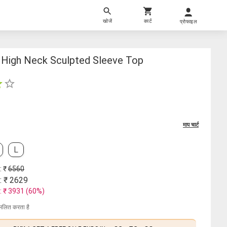
खोजें
कार्ट
प्रोफाइल
High Neck Sculpted Sleeve Top
माप चार्ट
L
: ₹
6560
: ₹
2629
: ₹
3931
(
60
%)
मिलित करता है