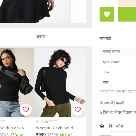
ब्रांड
माप चार्ट
मानक आकर
ब्रांड आकार
कमर
बस्ट
प्रदान किया गया माप चार्ट 
वितरण और वापसी
6 दिनों के भीतर वितरण क
FFF
SHOWOFFFF
पिन कोड
Women Soldi Mock Neck Puff Sleeve Regular Top
Women Black Solid Mock Neck Long Sleeve Top
₹939
₹3798
67% छूट
₹2798
66% छूट