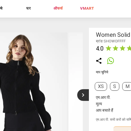
्चे
घर
ऑफर्स
VMART
Women Solid 
ब्रांड SHOWOFFFF
4.0
माप चुनिये
XS
S
M
एम.आर.पी.
मूल्य
आप बचाते हैं
एम.आर.पी. सभी करों को सम्