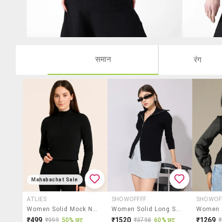
समान
रंग
Mahabachat Sale
ATLIES
SHOWOFFFF
SHOWOF
Women Solid Mock Neck Long Sleeve Crop Top
Women Solid Long Sleeve Regular Jacket
₹499
₹1520
₹1269
₹999
50% छूट
₹3798
60% छूट