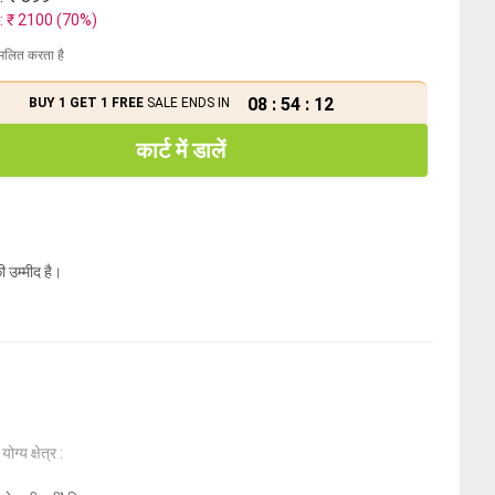
: ₹
2100
(
70
%)
मिलित करता है
08
:
54
:
11
BUY 1 GET 1 FREE
SALE ENDS IN
कार्ट में डालें
ी उम्मीद है।
ोग्य क्षेत्र :