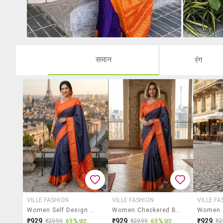
समान
रंग
VILLE FASHION
VILLE FASHION
VILLE FA
Women Self Design Kanjivaram Saree With Blouse
Women Checkered Bordered Saree With Blouse
₹929
₹929
₹929
₹2999
69% छूट
₹2999
69% छूट
₹2