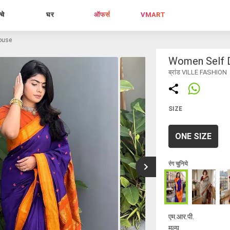
्चे
घर
ऑफर्स
VMART
louse
Women Self D
ब्रांड VILLE FASHION
SIZE
ONE SIZE
रंग चुनिये
एम.आर.पी.
मूल्य