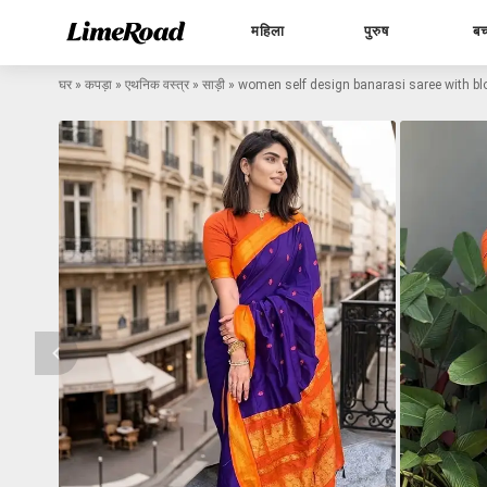
महिला
पुरुष
बच
घर
»
कपड़ा
»
एथनिक वस्त्र
»
साड़ी
»
women self design banarasi saree with b