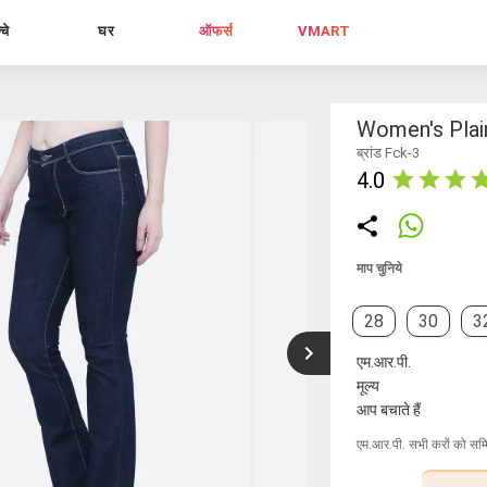
्चे
घर
ऑफर्स
VMART
Women's Plai
ब्रांड Fck-3
4.0
माप चुनिये
28
30
3
एम.आर.पी.
मूल्य
आप बचाते हैं
एम.आर.पी. सभी करों को सम्