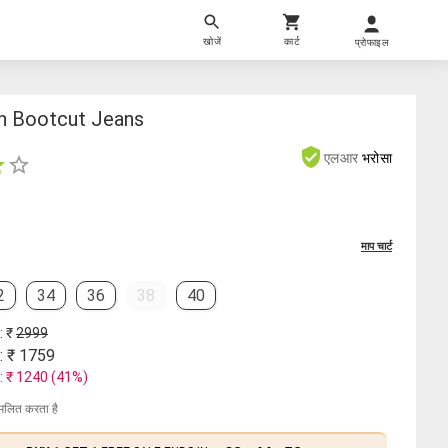
खोजें
कार्ट
प्रोफाइल
n Bootcut Jeans
एलआर
भरोसा
माप चार्ट
2
34
36
38
40
: ₹
2999
: ₹
1759
: ₹
1240
(
41
%)
मिलित करता है