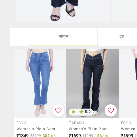
समान
रंग
|
5.0
FCK-3
TARAMA
FCK-3
Women's Plain Bootcut Jeans
Women's Plain Bootcut Jeans
₹1849
₹1699
₹1599
₹2999
38% छूट
₹1999
15% छूट