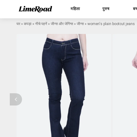
महिला
पुरुष
बच
घर
»
कपड़ा
»
नीचे पहनें
»
जीन्स और जेगिंग्स
»
जीन्स
»
women's plain bootcut jeans