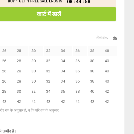
08
:
44
:
57
BUY 1 GET 1 FREE
SALE ENDS IN
कार्ट में डालें
सेंटीमीटर
इंच
26
28
30
32
34
36
38
40
26
28
30
32
34
36
38
40
26
28
30
32
34
36
38
40
26
28
30
32
34
36
38
40
28
30
32
34
36
38
40
42
42
42
42
42
42
42
42
42
शरीर माप के अनुसार है, न कि परिधान के अनुसार
ी उम्मीद है।