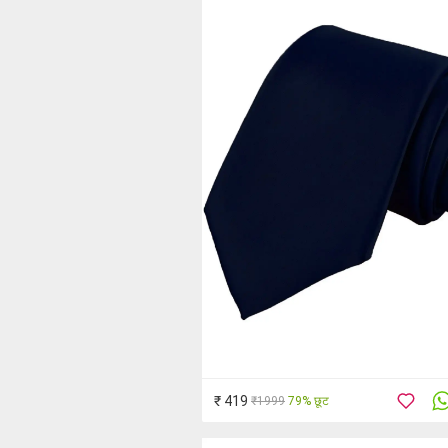
₹ 419
₹1999
79% छूट