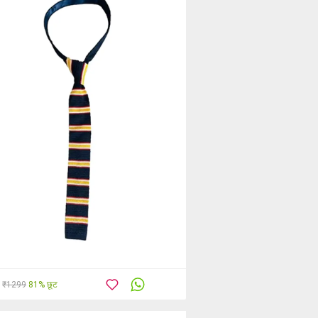
₹1299
81% छूट