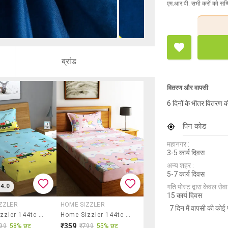
एम.आर.पी. सभी करों को सम्
ब्रांड
वितरण और वापसी
6 दिनों के भीतर वितरण क
पिन कोड
महानगर :
3-5 कार्य दिवस
अन्य शहर :
5-7 कार्य दिवस
गति पोस्ट द्वारा केवल सेवा य
4.0
15 कार्य दिवस
ZZLER
HOME SIZZLER
7 दिन में वापसी की कोई 
Home Sizzler 144tc Kid's Truck Light Green Single Bedsheet With 1 Pillow Cover
Home Sizzler 144tc Microfibre Kid's Unicorn Single Bedsheet With 1 Pillow Cover
₹359
99
58% छूट
₹799
55% छूट