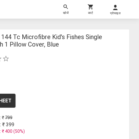
खोजें
कार्ट
प्रोफाइल
144 Tc Microfibre Kid's Fishes Single
 1 Pillow Cover, Blue
SHEET
: ₹
799
: ₹
399
: ₹
400
(
50
%)