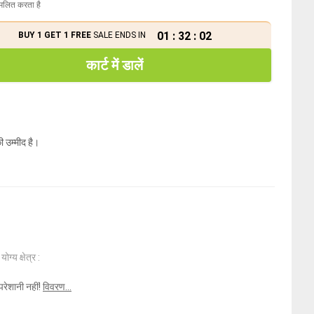
मिलित करता है
01
:
32
:
01
BUY 1 GET 1 FREE
SALE ENDS IN
कार्ट में डालें
ी उम्मीद है।
ोग्य क्षेत्र :
परेशानी नहीं!
विवरण...