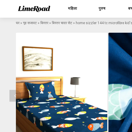
महिला
पुरुष
बच
घर
»
गृह सजावट
»
बिस्तर
»
बिस्तर चादर सेट
»
home sizzler 144 tc microfibre kid's