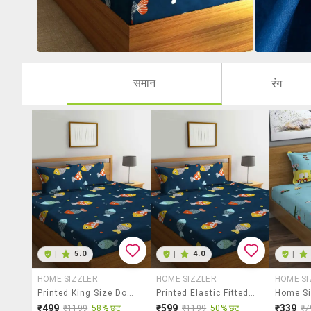
समान
रंग
|
5.0
|
4.0
|
HOME SIZZLER
HOME SIZZLER
HOME SI
Printed King Size Double Bedsheet With Pillow Cover
Printed Elastic Fitted King Size Double Bedsheet With Pillow Cover
₹499
₹599
₹339
₹1199
58% छूट
₹1199
50% छूट
₹7