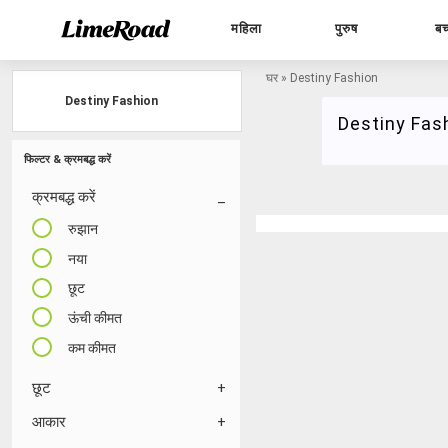
महिला
पुरुष
बच
घर
»
Destiny Fashion
Destiny Fashion
Destiny Fas
फिल्टर & क्रमबद्ध करें
क्रमबद्ध करें
रुझान
नया
छूट
ऊंची कीमत
कम कीमत
छूट
आकार