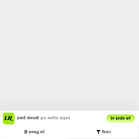
हजारों संपादकों
द्वारा चयनित आइटम
ऐप इंस्टॉल करें
क्रमबद्ध करें
फिल्टर