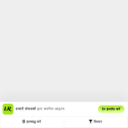
हजारों संपादकों
द्वारा चयनित आइटम
ऐप इंस्टॉल करें
क्रमबद्ध करें
फिल्टर