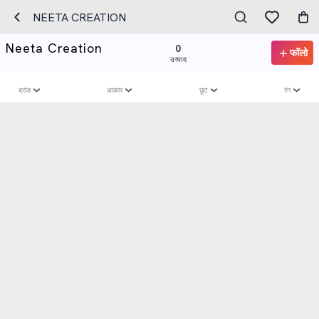
NEETA CREATION
Neeta Creation
0
फॉलो
उत्पाद
ब्रांड
आकार
छूट
रंग