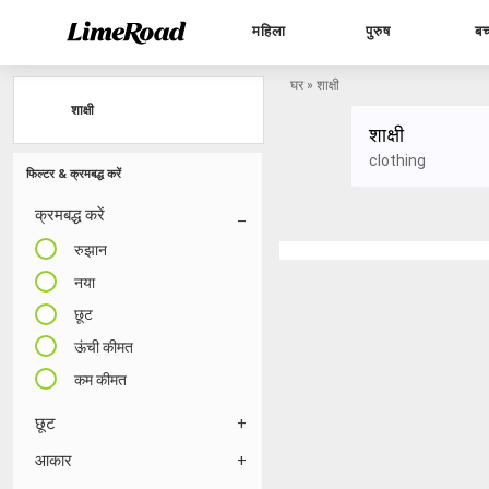
महिला
पुरुष
बच
घर
»
शाक्षी
शाक्षी
शाक्षी
clothing
फिल्टर & क्रमबद्ध करें
क्रमबद्ध करें
रुझान
नया
छूट
ऊंची कीमत
कम कीमत
छूट
आकार