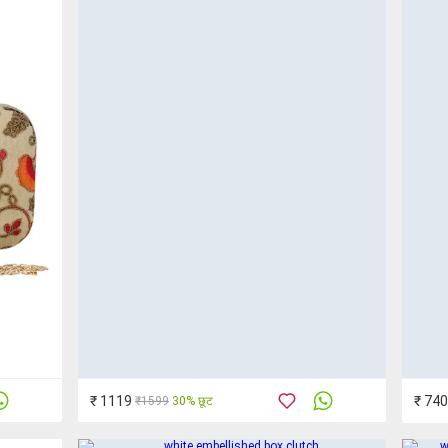
₹ 1119
₹ 740
₹1599
30% छूट