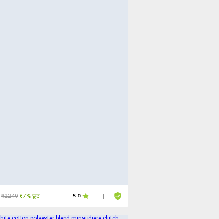
₹2249
67% छूट
5.0
|