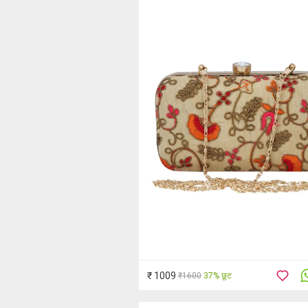
₹ 1009
₹1600
37% छूट