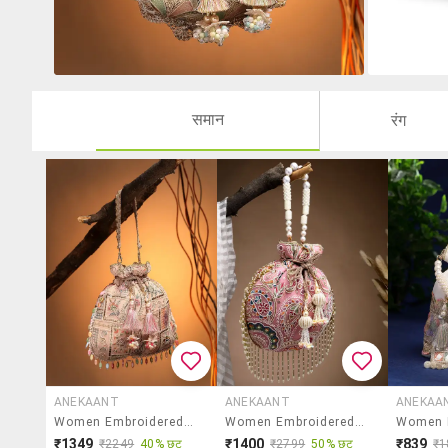
समान
रंग
ANEKAANT
ANEKAANT
ANEKAA
Women Embroidered Potli Bag
Women Embroidered Potli Bag
₹1349
₹1400
₹839
₹2249
40% छूट
₹2799
50% छूट
₹1