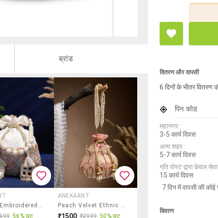
ब्रांड
वितरण और वापसी
6 दिनों के भीतर वितरण क
पिन कोड
महानगर :
3-5 कार्य दिवस
अन्य शहर :
5-7 कार्य दिवस
गति पोस्ट द्वारा केवल सेवा य
15 कार्य दिवस
7 दिन में वापसी की कोई 
NT
ANEKAANT
Women Embroidered Potli Bag
Peach Velvet Ethnic Potli
विवरण
₹1500
899
56% छूट
₹2999
50% छूट