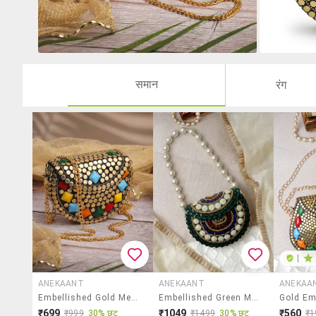
समान
रंग
|
ANEKAANT
ANEKAANT
ANEKAA
Embellished Gold Metal Box Clutch
Embellished Green Metal Clutch
₹699
₹1049
₹560
₹999
30% छूट
₹1499
30% छूट
₹1