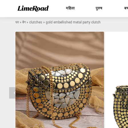
महिला
पुरुष
बच
घर
»
बैग
»
clutches
»
gold embellished metal party clutch