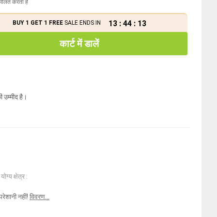
मिलित करता है
13
:
44
:
12
BUY 1 GET 1 FREE
SALE ENDS IN
कार्ट में डालें
ी उम्मीद है।
ोग्य क्षेत्र :
परेशानी नहीं!
विवरण...