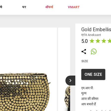
्चे
घर
ऑफर्स
VMART
Gold Embelli
ब्रांड Anekaant
5.0
SIZE
ONE SIZE
एम.आर.पी.
मूल्य
आज की कीमत
आप बचाते हैं