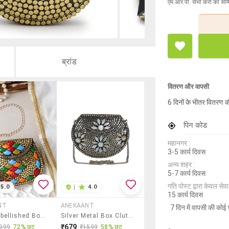
एम.आर.पी. सभी करों को सम्
ब्रांड
वितरण और वापसी
6 दिनों के भीतर वितरण क
पिन कोड
महानगर :
3-5 कार्य दिवस
अन्य शहर :
5-7 कार्य दिवस
गति पोस्ट द्वारा केवल सेवा य
5.0
|
4.0
15 कार्य दिवस
NT
ANEKAANT
7 दिन में वापसी की कोई 
Gold Embellished Box Clutch
Silver Metal Box Clutch
₹679
999
72% छूट
₹1599
58% छूट