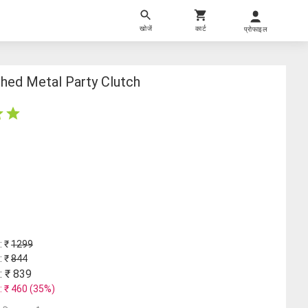
खोजें
कार्ट
प्रोफाइल
shed Metal Party Clutch
: ₹
1299
: ₹
844
: ₹
839
: ₹
460
(
35
%)