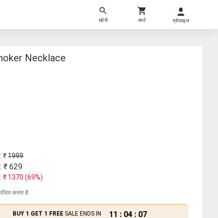
खोजें
कार्ट
प्रोफाइल
hoker Necklace
: ₹
1999
: ₹
629
: ₹
1370
(
69
%)
मिलित करता है
11
:
04
:
07
BUY 1 GET 1 FREE
SALE ENDS IN