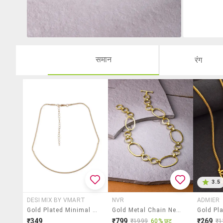
समान
रंग
3.5
DESI MIX BY VMART
NVR
ADMIER
Gold Plated Minimal Necklace
Gold Metal Chain Necklace
₹349
₹799
₹269
₹1999
60% छूट
₹1