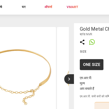
्चे
घर
ऑफर्स
VMART
Gold Metal C
ब्रांड NVR
SIZE
ONE SIZE
एम.आर.पी.
मूल्य
आप बचाते हैं
एम.आर.पी. सभी करों को सम्