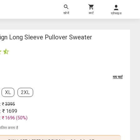
खोजें
कार्ट
प्रोफाइल
ign Long Sleeve Pullover Sweater
माप चार्ट
XL
2XL
: ₹
3395
: ₹
1699
: ₹
1696
(
50
%)
मिलित करता है