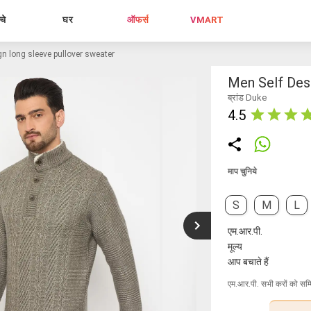
्चे
घर
ऑफर्स
VMART
n long sleeve pullover sweater
Men Self Des
ब्रांड Duke
4.5
माप चुनिये
S
M
L
एम.आर.पी.
मूल्य
आप बचाते हैं
एम.आर.पी. सभी करों को सम्