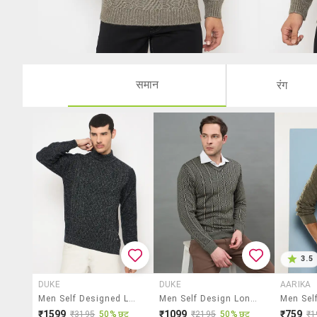
समान
रंग
3.5
DUKE
DUKE
AARIKA
Men Self Designed Long Sleeve Pullover
Men Self Design Long Sleeve Regualr Fit Pullover
₹1599
₹1099
₹759
₹3195
50% छूट
₹2195
50% छूट
₹1