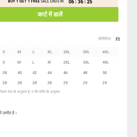
06
:
36
:
25
BUY 1 GET 1 FREE
SALE ENDS IN
कार्ट में डालें
सेंटीमीटर
इंच
S
M
L
XL
2XL
3XL
4XL
S
M
L
Xl
2XL
3XL
4XL
38
40
42
44
46
48
50
28
28
28
28
29
29
29
परिधान माप के अनुसार है, न कि शरीर के अनुसार
ी उम्मीद है।