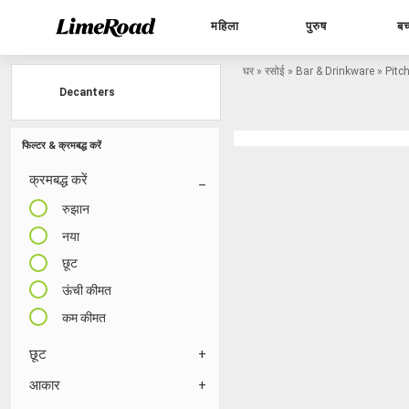
महिला
पुरुष
बच
घर
»
रसोई
»
Bar & Drinkware
»
Pitc
Decanters
फिल्टर & क्रमबद्ध करें
क्रमबद्ध करें
रुझान
नया
छूट
ऊंची कीमत
कम कीमत
छूट
आकार