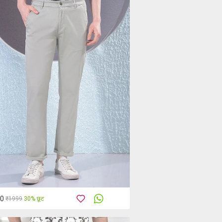
00
₹1999
30% छूट