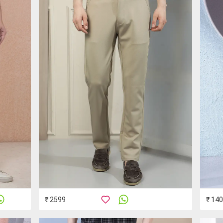
₹ 2599
₹ 14