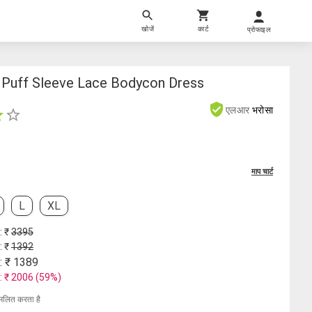
खोजें
कार्ट
प्रोफाइल
Puff Sleeve Lace Bodycon Dress
एलआर
भरोसा
माप चार्ट
L
XL
: ₹
3395
: ₹
1392
: ₹
1389
: ₹
2006
(
59
%)
मिलित करता है