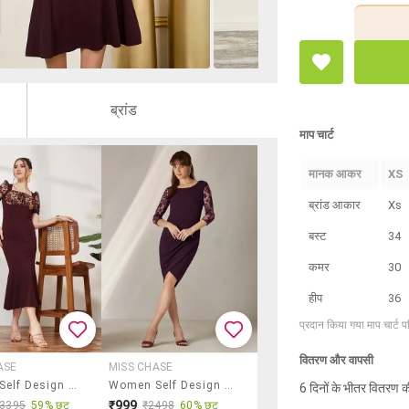
ब्रांड
माप चार्ट
मानक आकर
XS
ब्रांड आकार
Xs
बस्ट
34
कमर
30
हीप
36
प्रदान किया गया माप चार्ट 
वितरण और वापसी
ASE
MISS CHASE
Women Self Design Puff Sleeves Sheath Dress
Women Self Design Three Quarter Sleeves Sheath Dress
6 दिनों के भीतर वितरण क
₹999
₹3395
59% छूट
₹2498
60% छूट