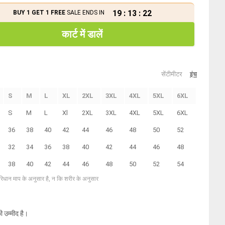
19
:
13
:
21
BUY 1 GET 1 FREE
SALE ENDS IN
कार्ट में डालें
सेंटीमीटर
इंच
S
M
L
XL
2XL
3XL
4XL
5XL
6XL
S
M
L
Xl
2XL
3XL
4XL
5XL
6XL
36
38
40
42
44
46
48
50
52
32
34
36
38
40
42
44
46
48
38
40
42
44
46
48
50
52
54
परिधान माप के अनुसार है, न कि शरीर के अनुसार
ी उम्मीद है।