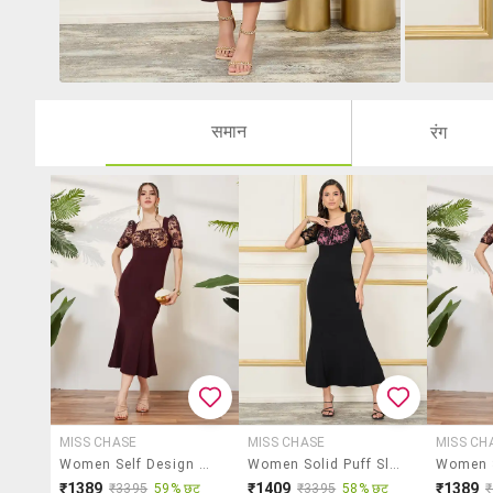
समान
रंग
MISS CHASE
MISS CHASE
MISS CH
Women Self Design Short Sleeves Sheath Dress
Women Solid Puff Sleeve Lace Bodycon Dress
₹1389
₹1409
₹1389
₹3395
59% छूट
₹3395
58% छूट