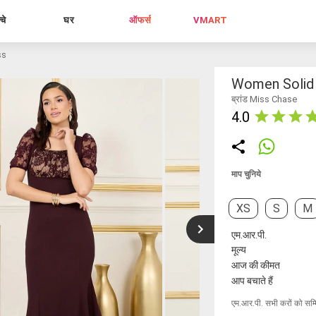
्चे
घर
ऑफर्स
VMART
ss
Women Solid 
ब्रांड Miss Chase
4.0
माप चुनिये
XS
S
M
एम.आर.पी.
मूल्य
आज की कीमत
आप बचाते हैं
एम.आर.पी. सभी करों को सम्