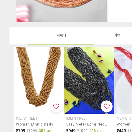
समान
रंग
IMLI STREET
IMLI STREET
MEMOIR
Women Ethnic Daily Wear Designer Beaded Necklace
Grey Metal Long Necklace
₹709
₹949
₹449
₹1099
35% छूट
₹1590
40% छूट
₹1