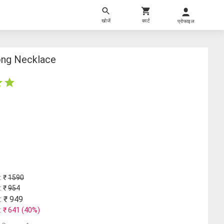
खोजें
कार्ट
प्रोफाइल
ong Necklace
: ₹
1590
: ₹
954
: ₹
949
: ₹
641
(
40
%)