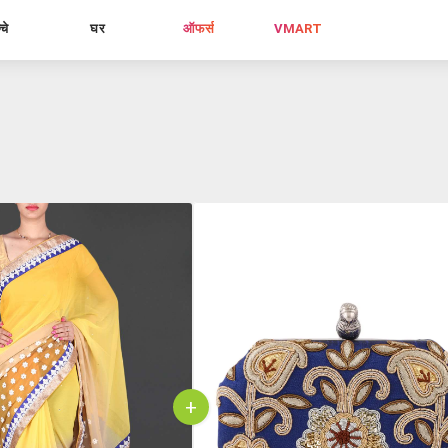
्चे
घर
ऑफर्स
VMART
+