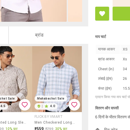
ब्रांड
माप चार्ट
मानक आकर
XS
ब्रांड आकार
Xs
Chest (In)
34
लंबाई (इंच)
26
कंधा (इंच)
15.5
प्रदान किया गया माप चार्ट 
chat Sale
Mahabachat Sale
4.5
|
4.0
वितरण और वापसी
6 दिनों के भीतर वितरण क
FLICK BY VMART
Men Printed Long Sleeve Regular Fit Casual Shirt
Men Checkered Long Sleeve Regular Fit Casual Shirt
₹559
99
10% छूट
₹799
30% छूट
पिन कोड