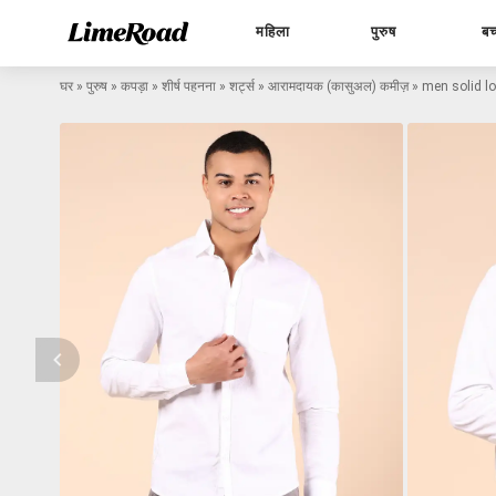
महिला
पुरुष
बच
घर
»
पुरुष
»
कपड़ा
»
शीर्ष पहनना
»
शर्ट्स
»
आरामदायक (कासुअल) कमीज़
»
men solid lo