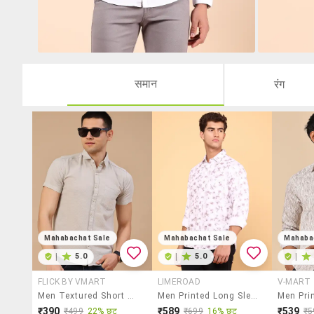
समान
रंग
Mahabachat Sale
Mahabachat Sale
Mahaba
|
5.0
|
5.0
|
FLICK BY VMART
LIMEROAD
V-MART
Men Textured Short Sleeves Casual Shirt
Men Printed Long Sleeve Regular Fit Casual Shirt
₹390
₹589
₹539
₹499
22% छूट
₹699
16% छूट
₹5