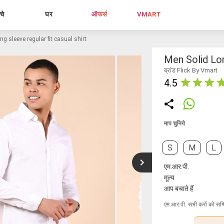
्चे
घर
ऑफर्स
VMART
ng sleeve regular fit casual shirt
Men Solid Lon
ब्रांड Flick By Vmart
4.5
माप चुनिये
S
M
L
एम.आर.पी.
मूल्य
आप बचाते हैं
एम.आर.पी. सभी करों को सम्