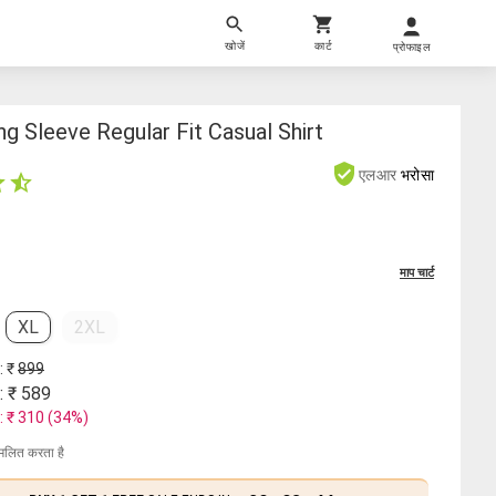
खोजें
कार्ट
प्रोफाइल
g Sleeve Regular Fit Casual Shirt
एलआर
भरोसा
माप चार्ट
XL
2XL
: ₹
899
: ₹
589
: ₹
310
(
34
%)
मिलित करता है