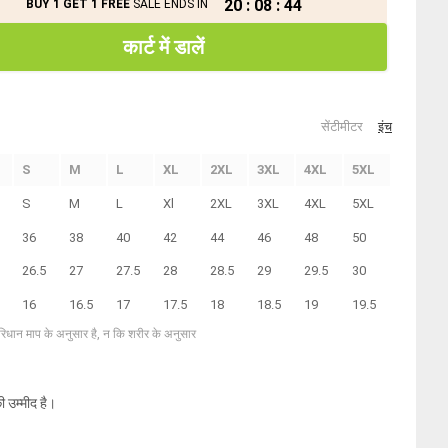
20
:
08
:
44
BUY 1 GET 1 FREE
SALE ENDS IN
कार्ट में डालें
सेंटीमीटर
इंच
S
M
L
XL
2XL
3XL
4XL
5XL
S
M
L
Xl
2XL
3XL
4XL
5XL
36
38
40
42
44
46
48
50
26.5
27
27.5
28
28.5
29
29.5
30
16
16.5
17
17.5
18
18.5
19
19.5
परिधान माप के अनुसार है, न कि शरीर के अनुसार
ी उम्मीद है।