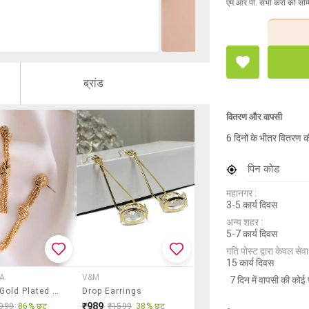
एम.आर.पी. सभी करों को सम्
ब्रांड
वितरण और वापसी
6 दिनों के भीतर वितरण क
पिन कोड
महानगर :
3-5 कार्य दिवस
अन्य शहर :
5-7 कार्य दिवस
गति पोस्ट द्वारा केवल सेवा य
15 कार्य दिवस
A
V&M
7 दिन में वापसी की कोई 
Women Gold Plated Cotemporary Drop Earring
Drop Earrings
₹989
999
86% छूट
₹1599
38% छूट