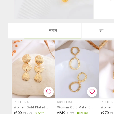
समान
रंग
RICHEERA
RICHEERA
RICHEER
Women Gold Plated Contemporary Drop Earrings
Women Gold Metal Drop Earrings
₹399
₹249
₹279
₹1999
80% छूट
₹1999
88% छूट
₹1