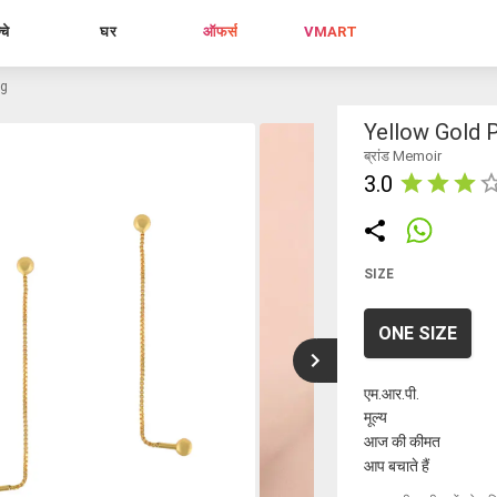
्चे
घर
ऑफर्स
VMART
ng
Yellow Gold P
ब्रांड Memoir
3.0
SIZE
ONE SIZE
एम.आर.पी.
मूल्य
आज की कीमत
आप बचाते हैं