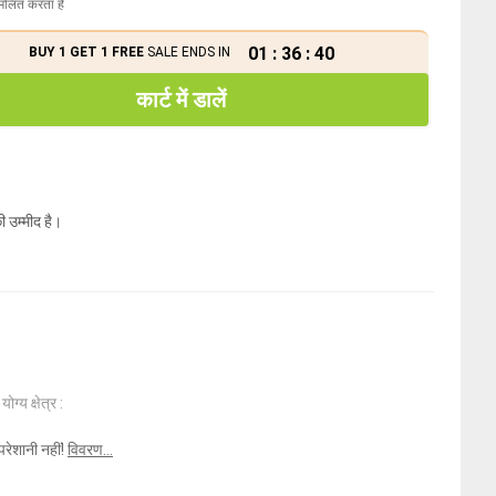
मिलित करता है
01
:
36
:
40
BUY 1 GET 1 FREE
SALE ENDS IN
कार्ट में डालें
ी उम्मीद है।
ोग्य क्षेत्र :
परेशानी नहीं!
विवरण...