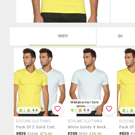
समान
रंग
Mahabachat Sale
|
4.0
|
5.0
|
ECOLINE CLOTHING
ECOLINE CLOTHING
ECOLINE
Pack Of 2 Solid Cotton T-Shirt
White Solids V Neck Regular T-Shirt
₹839
₹299
₹839
₹1598
47% छूट
₹799
63% छूट
₹1