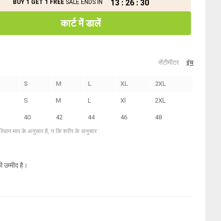
13
:
26
:
29
BUY 1 GET 1 FREE
SALE ENDS IN
कार्ट में डालें
सेंटीमीटर
इंच
S
M
L
XL
2XL
S
M
L
Xl
2XL
40
42
44
46
48
परिधान माप के अनुसार है, न कि शरीर के अनुसार
ी उम्मीद है।