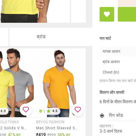
ब्रांड
माप चार्ट
मानक आकर
ब्रांड आकार
Chest (In)
प्रदान किया गया माप चार्ट 
वितरण और वापसी
6 दिनों के भीतर वितरण क
4.0
|
4.5
पिन कोड
 CLOTHING
BEYOU FASHION
महानगर :
Pack Of 2 Solids V Neck Regular T-Shirt
Men Short Sleeved Solid T-Shirt
3-5 कार्य दिवस
₹419
598
47% छूट
₹999
58% छूट