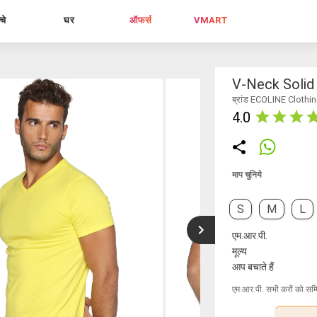
्चे
घर
ऑफर्स
VMART
V-Neck Solid 
ब्रांड ECOLINE Clothi
4.0
माप चुनिये
S
M
L
एम.आर.पी.
मूल्य
आप बचाते हैं
एम.आर.पी. सभी करों को सम्