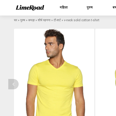
महिला
पुरुष
बच
घर
»
पुरुष
»
कपड़ा
»
शीर्ष पहनना
»
टी-शर्ट
»
v-neck solid cotton t-shirt