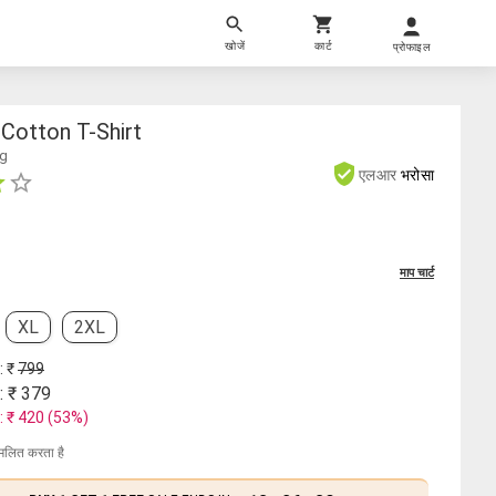
खोजें
कार्ट
प्रोफाइल
Cotton T-Shirt
ng
एलआर
भरोसा
माप चार्ट
XL
2XL
: ₹
799
: ₹
379
: ₹
420
(
53
%)
मिलित करता है