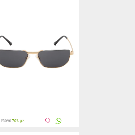
₹3090
70% छूट