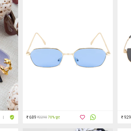
₹ 689
₹ 929
₹2290
70% छूट
|