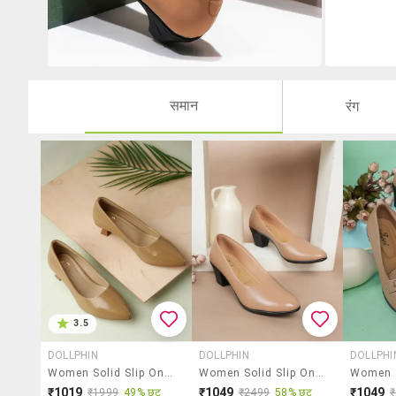
समान
रंग
3.5
DOLLPHIN
DOLLPHIN
DOLLPHI
Women Solid Slip On Pump
Women Solid Slip On Pump
₹1019
₹1049
₹1049
₹1999
49% छूट
₹2499
58% छूट