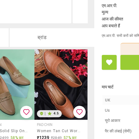
एम.आर.पी.
मूल्य
आज की कीमत
आप बचाते हैं
एम.आर.पी. सभी करों को सम्
ब्रांड
माप चार्ट
UK
Us
|
4.5
यूरो आकार
N
PADCHIN
पैर की लंबाई (सेमी)
Women Solid Slip On Pump
Women Tan Cut Work Block Heel Pump
₹1239
₹2499
58% छूट
₹2849
57% छूट