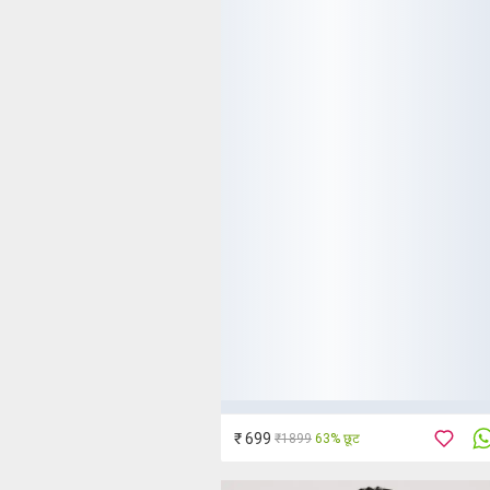
₹ 699
₹1899
63% छूट