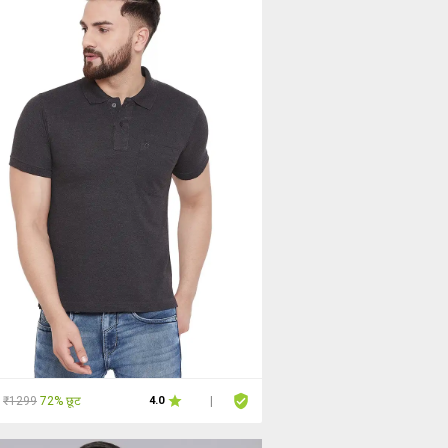
₹1299
72% छूट
4.0
|