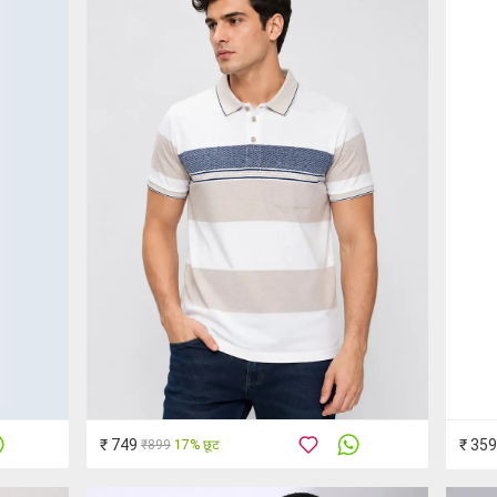
₹ 749
₹ 359
₹899
17% छूट