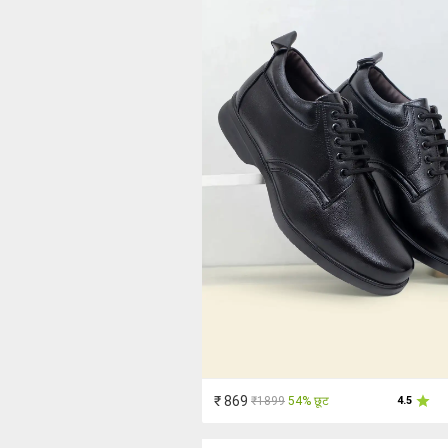
₹ 869
₹1899
54% छूट
4.5