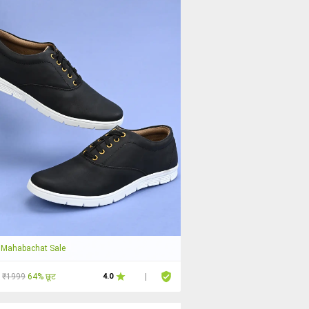
Mahabachat Sale
₹1999
64% छूट
4.0
|