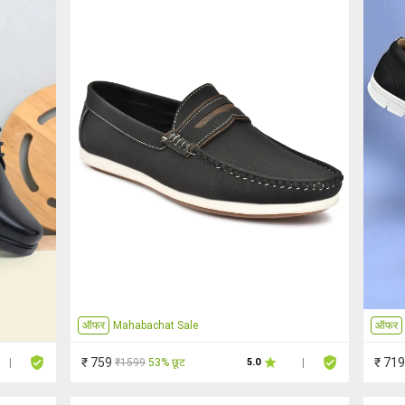
ऑफर
Mahabachat Sale
ऑफर
₹ 759
₹ 719
₹1599
53% छूट
|
5.0
|