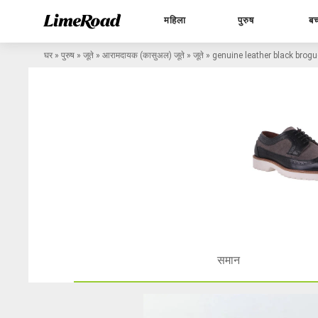
महिला
पुरुष
बच
घर
»
पुरुष
»
जूते
»
आरामदायक (कासुअल) जूते
»
जूते
»
genuine leather black brog
समान