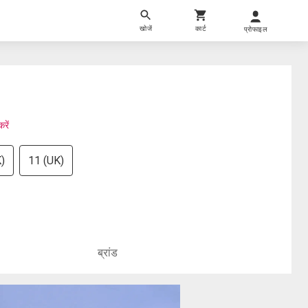
खोजें
कार्ट
प्रोफाइल
रें
)
11 (UK)
ब्रांड