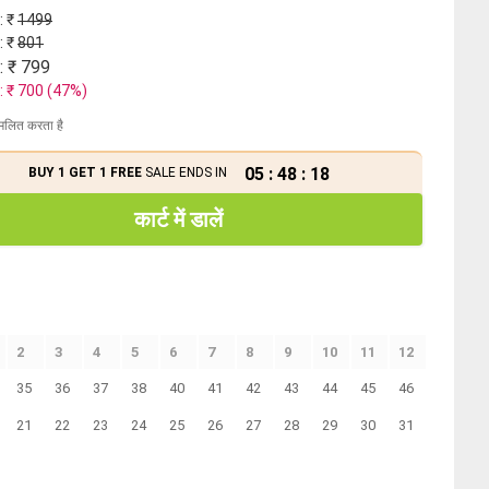
: ₹
1499
: ₹
801
: ₹
799
: ₹
700
(
47
%)
मिलित करता है
05
:
48
:
17
BUY 1 GET 1 FREE
SALE ENDS IN
कार्ट में डालें
2
3
4
5
6
7
8
9
10
11
12
35
36
37
38
40
41
42
43
44
45
46
21
22
23
24
25
26
27
28
29
30
31