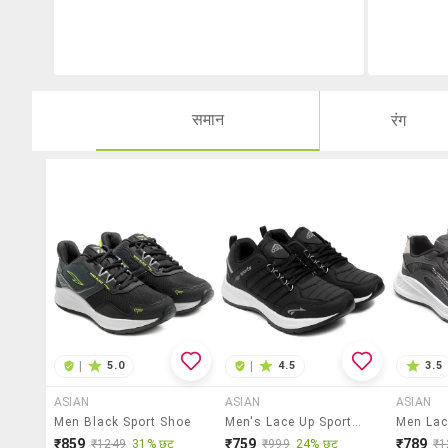
समान
रंग
|
5.0
|
4.5
3.5
ASIAN
ASIAN
ASIAN
Men Black Sport Shoe
Men's Lace Up Sports Shoes
₹859
₹759
₹789
₹1249
31% छूट
₹999
24% छूट
₹1