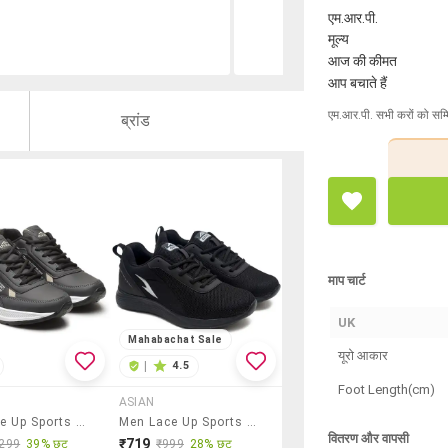
एम.आर.पी.
मूल्य
आज की कीमत
आप बचाते हैं
एम.आर.पी. सभी करों को सम्
ब्रांड
माप चार्ट
UK
Mahabachat Sale
यूरो आकार
|
4.5
Foot Length(cm)
ASIAN
Men Lace Up Sports Shoes
Men Lace Up Sports Shoes
वितरण और वापसी
₹719
299
39% छूट
₹999
28% छूट