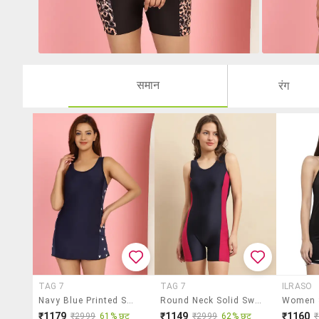
समान
रंग
TAG 7
TAG 7
ILRASO
Navy Blue Printed Swimsuit
Round Neck Solid Swimsuit
₹1179
₹1149
₹1160
₹2999
61% छूट
₹2999
62% छूट