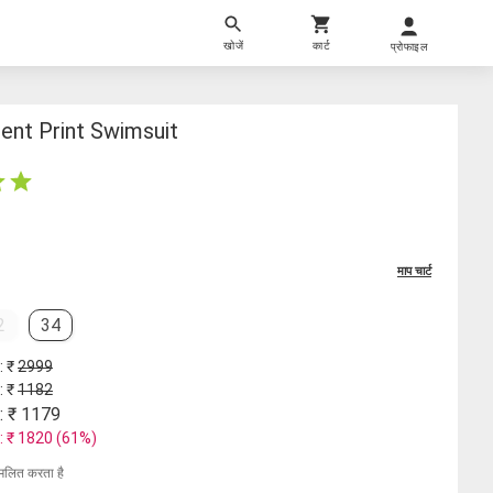
खोजें
कार्ट
प्रोफाइल
ent Print Swimsuit
माप चार्ट
2
34
: ₹
2999
: ₹
1182
: ₹
1179
: ₹
1820
(
61
%)
मिलित करता है