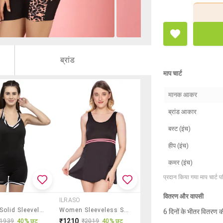
ब्रांड
माप चार्ट
मानक आकर
ब्रांड आकार
बस्ट (इंच)
हीप (इंच)
कमर (इंच)
प्रदान किया गया माप चार्ट 
वितरण और वापसी
ILRASO
Women Solid Sleeveless Swimsuit
Women Sleeveless Solid Swimsuit
6 दिनों के भीतर वितरण क
₹1210
₹1939
40% छूट
₹2019
40% छूट