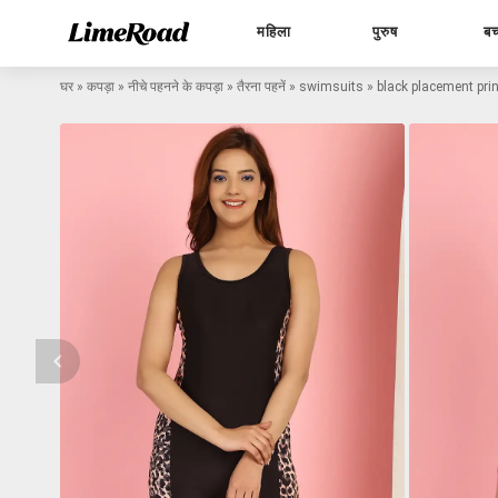
महिला
पुरुष
बच
घर
»
कपड़ा
»
नीचे पहनने के कपड़ा
»
तैरना पहनें
»
swimsuits
»
black placement pri