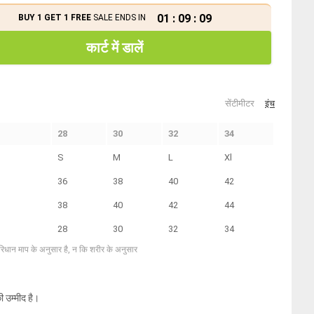
01
:
09
:
09
BUY 1 GET 1 FREE
SALE ENDS IN
कार्ट में डालें
सेंटीमीटर
इंच
28
30
32
34
S
M
L
Xl
36
38
40
42
38
40
42
44
28
30
32
34
परिधान माप के अनुसार है, न कि शरीर के अनुसार
ी उम्मीद है।