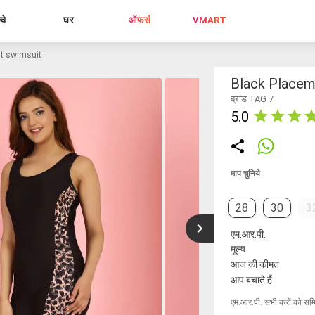
्चे
घर
ऑफर्स
VMART
nt swimsuit
Black Placem
ब्रांड TAG 7
5.0
माप चुनिये
28
30
3
एम.आर.पी.
मूल्य
आज की कीमत
आप बचाते हैं
एम.आर.पी. सभी करों को सम्