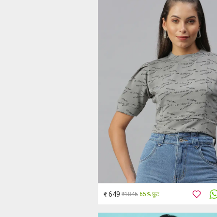
₹ 649
₹1845
65% छूट