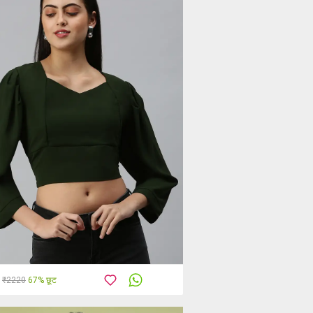
₹2220
67% छूट