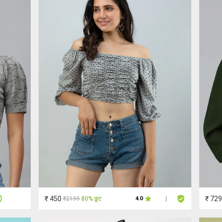
₹ 450
₹ 729
₹2199
80% छूट
4.0
|