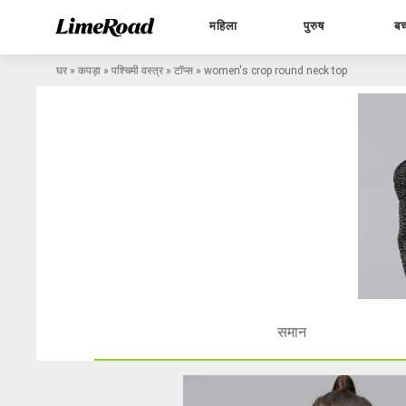
महिला
पुरुष
बच
घर
»
कपड़ा
»
पश्चिमी वस्त्र
»
टॉप्स
»
women's crop round neck top
समान