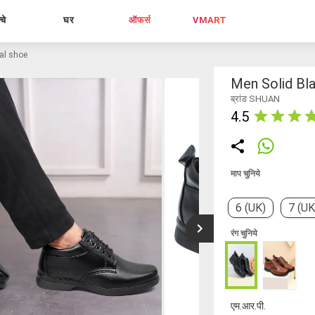
्चे
घर
ऑफर्स
VMART
al shoe
Men Solid Bl
ब्रांड SHUAN
4.5
माप चुनिये
6 (UK)
7 (UK
रंग चुनिये
एम.आर.पी.