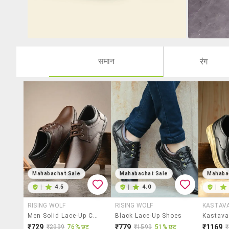
समान
रंग
Mahabachat Sale
Mahabachat Sale
Mahaba
|
4.5
|
4.0
|
RISING WOLF
RISING WOLF
KASTAV
Men Solid Lace-Up Casual Shoes
Black Lace-Up Shoes
₹729
₹779
₹1169
₹2999
76% छूट
₹1599
51% छूट