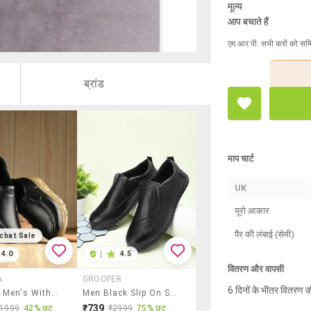
मूल्य
आप बचाते हैं
एम.आर.पी. सभी करों को सम्
ब्रांड
माप चार्ट
UK
यूरो आकार
पैर की लंबाई (सेमी)
chat Sale
4.0
|
4.5
वितरण और वापसी
A
GROOFER
6 दिनों के भीतर वितरण क
Kastava Men's Without Laces Black Slip On Casual Shoes
Men Black Slip On Shoe
₹739
₹1999
42% छूट
₹2999
75% छूट