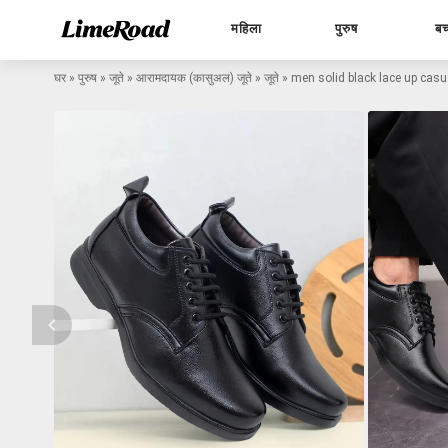
महिला
पुरुष
बच
घर
»
पुरुष
»
जूते
»
आरामदायक (कासुअल) जूते
»
जूते
»
men solid black lace up casu