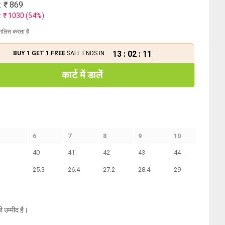
: ₹
869
: ₹
1030
(
54
%)
मिलित करता है
13
:
02
:
10
BUY 1 GET 1 FREE
SALE ENDS IN
कार्ट में डालें
6
7
8
9
10
40
41
42
43
44
25.3
26.4
27.2
28.4
29
ी उम्मीद है।