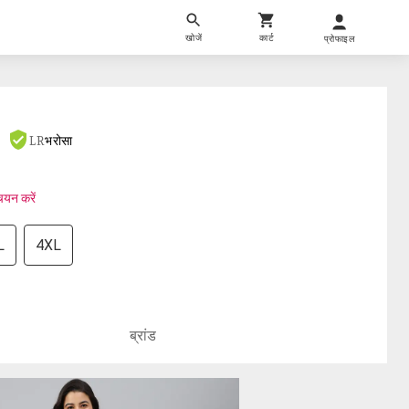
खोजें
कार्ट
प्रोफाइल
LR
भरोसा
चयन करें
L
4XL
ब्रांड