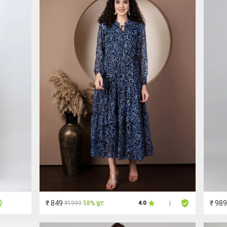
₹ 849
₹ 989
₹1999
58% छूट
4.0
|