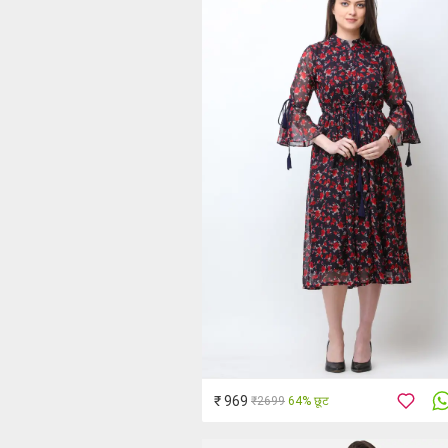
₹ 969
₹2699
64% छूट