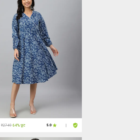
₹2749
64% छूट
5.0
|