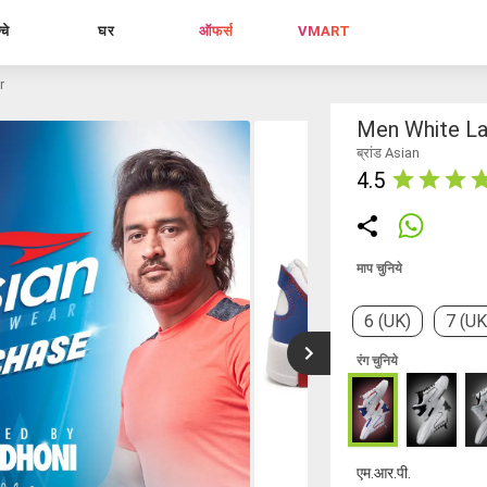
्चे
घर
ऑफर्स
VMART
r
Men White La
ब्रांड Asian
4.5
माप चुनिये
6 (UK)
7 (UK
रंग चुनिये
एम.आर.पी.