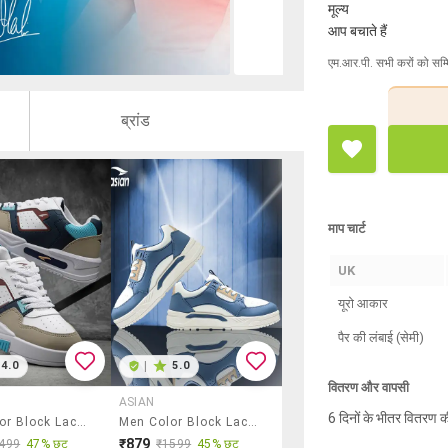
मूल्य
आप बचाते हैं
एम.आर.पी. सभी करों को सम्
ब्रांड
माप चार्ट
UK
यूरो आकार
पैर की लंबाई (सेमी)
4.0
|
5.0
वितरण और वापसी
ASIAN
6 दिनों के भीतर वितरण क
Men Color Block Lace Up Sneaker
Men Color Block Lace Up Sneaker
₹879
499
47% छूट
₹1599
45% छूट