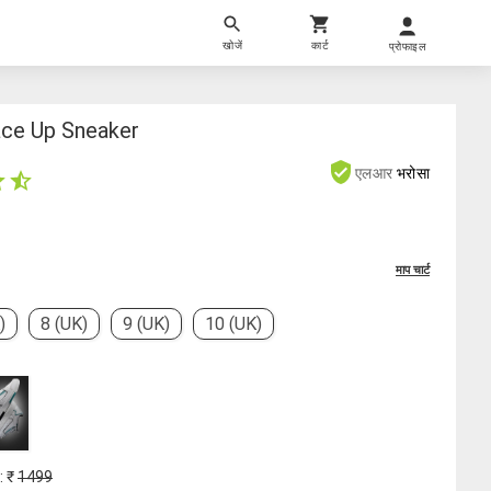
खोजें
कार्ट
प्रोफाइल
ce Up Sneaker
एलआर
भरोसा
माप चार्ट
)
8 (UK)
9 (UK)
10 (UK)
: ₹
1499