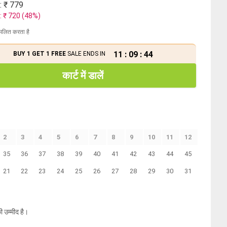
: ₹
779
: ₹
720
(
48
%)
मिलित करता है
11
:
09
:
43
BUY 1 GET 1 FREE
SALE ENDS IN
कार्ट में डालें
2
3
4
5
6
7
8
9
10
11
12
35
36
37
38
39
40
41
42
43
44
45
21
22
23
24
25
26
27
28
29
30
31
ी उम्मीद है।