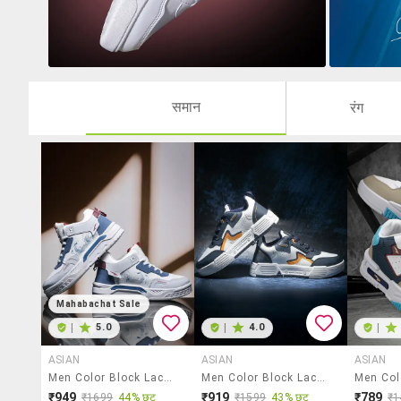
समान
रंग
Mahabachat Sale
|
5.0
|
4.0
|
ASIAN
ASIAN
ASIAN
Men Color Block Lace Up Sneaker
Men Color Block Lace Up Sneaker
₹949
₹919
₹789
₹1699
44% छूट
₹1599
43% छूट
₹1