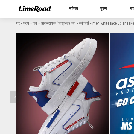
महिला
पुरुष
बच
घर
»
पुरुष
»
जूते
»
आरामदायक (कासुअल) जूते
»
स्नीकर्स
»
men white lace up sneake