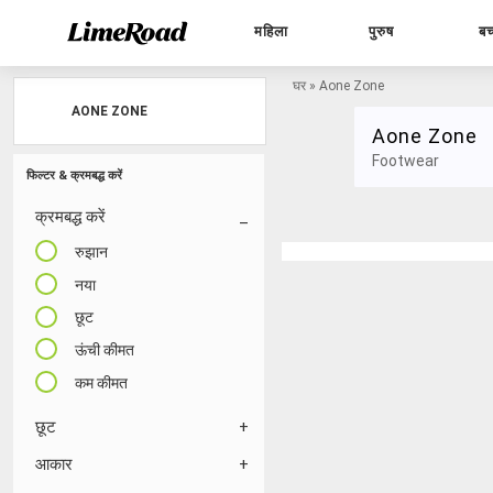
महिला
पुरुष
बच
घर
»
Aone Zone
AONE ZONE
Aone Zone
Footwear
फिल्टर & क्रमबद्ध करें
क्रमबद्ध करें
रुझान
नया
छूट
ऊंची कीमत
कम कीमत
छूट
आकार