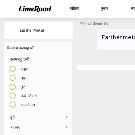
महिला
पुरुष
बच
घर
»
Earthenmetal
EarthenMetal
Earthenmet
फिल्टर & क्रमबद्ध करें
क्रमबद्ध करें
रुझान
नया
छूट
ऊंची कीमत
कम कीमत
छूट
आकार