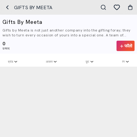
GIFTS BY MEETA
Gifts By Meeta
Gifts by Meeta is not just another company into the gifting foray; they
wish to turn every occasion of yours into a special one. A team of...
0
फॉलो
उत्पाद
ब्रांड
आकार
छूट
रंग