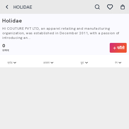
HOLIDAE
Holidae
HI COUTURE PVT LTD, an apparel retailing and manufacturing
organization, was established in December 2011, with a passion of
introducing an...
0
फॉलो
उत्पाद
ब्रांड
आकार
छूट
रंग