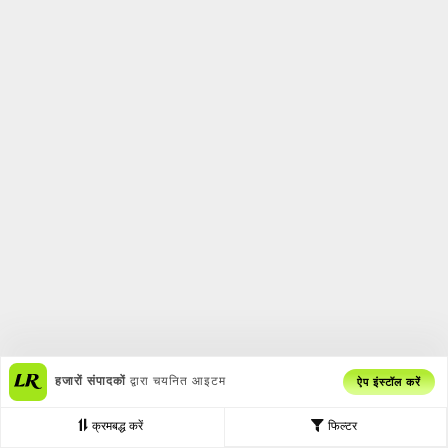
हजारों संपादकों
द्वारा चयनित आइटम
ऐप इंस्टॉल करें
क्रमबद्ध करें
फिल्टर