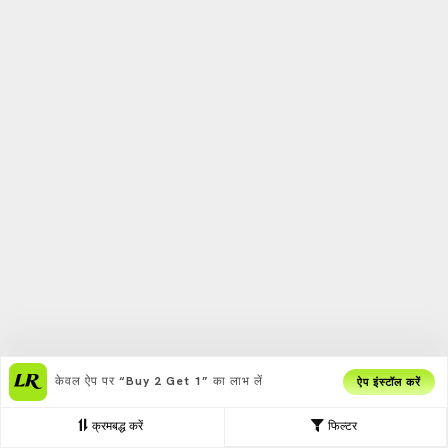
केवल ऐप पर
“Buy 2 Get 1”
का लाभ लें
ऐप इंस्टॉल करें
क्रमबद्ध करें
फिल्टर