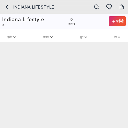
INDIANA LIFESTYLE
Indiana Lifestyle
0
फॉलो
उत्पाद
a
ब्रांड
आकार
छूट
रंग