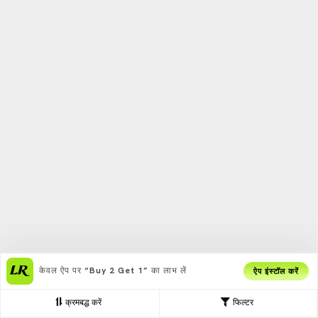
केवल ऐप पर
“Buy 2 Get 1”
का लाभ लें
ऐप इंस्टॉल करें
क्रमबद्ध करें
फिल्टर