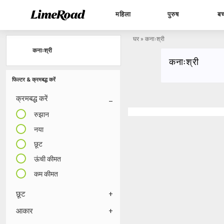
महिला
पुरुष
बच
घर
»
कनाःश्री
कनाःश्री
कनाःश्री
फिल्टर & क्रमबद्ध करें
क्रमबद्ध करें
रुझान
नया
छूट
ऊंची कीमत
कम कीमत
छूट
आकार