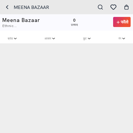
MEENA BAZAAR
Meena Bazaar
0
फॉलो
उत्पाद
Ethnic...
ब्रांड
आकार
छूट
रंग