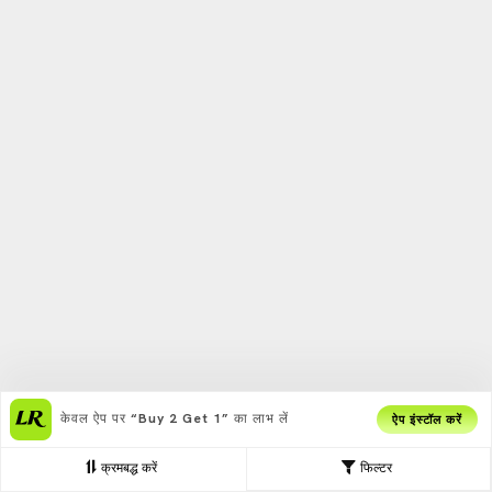
केवल ऐप पर
“Buy 2 Get 1”
का लाभ लें
ऐप इंस्टॉल करें
क्रमबद्ध करें
फिल्टर