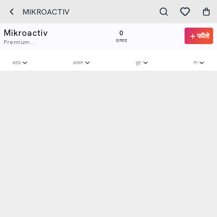
MIKROACTIV
Mikroactiv
0
फॉलो
उत्पाद
Premium...
ब्रांड
आकार
छूट
रंग