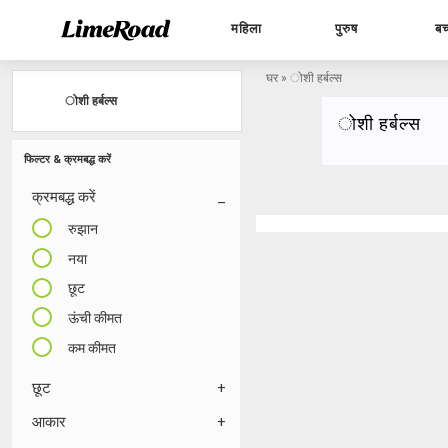
महिला
पुरुष
बच
घर
»
ोशी हर्बल्स
ोशी हर्बल्स
ोशी हर्बल्स
फिल्टर & क्रमबद्ध करें
क्रमबद्ध करें
रुझान
नया
छूट
ऊंची कीमत
कम कीमत
छूट
आकार