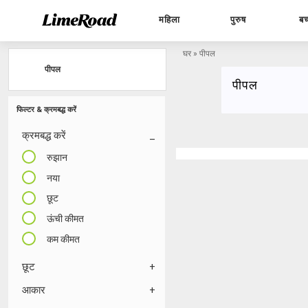
महिला
पुरुष
बच
घर
»
पीपल
पीपल
पीपल
फिल्टर & क्रमबद्ध करें
क्रमबद्ध करें
रुझान
नया
छूट
ऊंची कीमत
कम कीमत
छूट
आकार